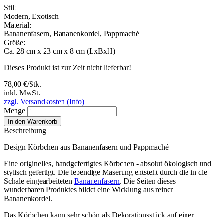
Stil:
Modern
,
Exotisch
Material:
Bananenfasern, Bananenkordel, Pappmaché
Größe:
Ca. 28 cm x 23 cm x 8 cm (LxBxH)
Dieses Produkt ist zur Zeit nicht lieferbar!
78,00 €/Stk.
inkl. MwSt.
zzgl. Versandkosten (Info)
Menge
In den Warenkorb
Beschreibung
Design Körbchen aus Bananenfasern und Pappmaché
Eine originelles, handgefertigtes Körbchen - absolut ökologisch und
stylisch gefertigt. Die lebendige Maserung entsteht durch die in die
Schale eingearbeiteten
Bananenfasern
. Die Seiten dieses
wunderbaren Produktes bildet eine Wicklung aus reiner
Bananenkordel.
Das Körbchen kann sehr schön als Dekorationsstück auf einer