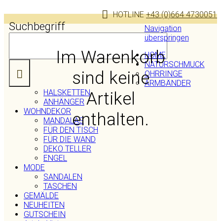
HOTLINE
+43 (0)664 4730051
Suchbegriff
Navigation
überspringen
Im Warenkorb
HOME
NATURSCHMUCK
sind keine
OHRRINGE
ARMBÄNDER
HALSKETTEN
Artikel
ANHÄNGER
WOHNDEKOR
enthalten.
MANDALAS
FÜR DEN TISCH
FÜR DIE WAND
DEKO TELLER
ENGEL
MODE
SANDALEN
TASCHEN
GEMÄLDE
NEUHEITEN
GUTSCHEIN