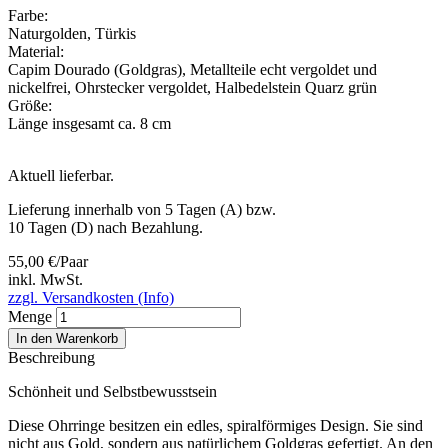
Farbe:
Naturgolden
,
Türkis
Material:
Capim Dourado (Goldgras)
,
Metallteile echt vergoldet und
nickelfrei
,
Ohrstecker vergoldet
,
Halbedelstein Quarz grün
Größe:
Länge insgesamt ca. 8 cm
Aktuell lieferbar.
Lieferung innerhalb von 5 Tagen (A) bzw.
10 Tagen (D) nach Bezahlung.
55,00 €/Paar
inkl. MwSt.
zzgl. Versandkosten (Info)
Menge
In den Warenkorb
Beschreibung
Schönheit und Selbstbewusstsein
Diese Ohrringe besitzen ein edles, spiralförmiges Design. Sie sind
nicht aus Gold, sondern aus natürlichem Goldgras gefertigt. An den