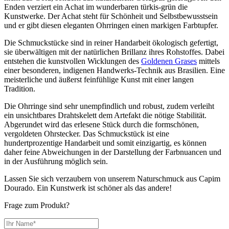
Enden verziert ein Achat im wunderbaren türkis-grün die
Kunstwerke. Der Achat steht für Schönheit und Selbstbewusstsein
und er gibt diesen eleganten Ohrringen einen markigen Farbtupfer.
Die Schmuckstücke sind in reiner Handarbeit ökologisch gefertigt,
sie überwältigen mit der natürlichen Brillanz ihres Rohstoffes. Dabei
entstehen die kunstvollen Wicklungen des
Goldenen Grases
mittels
einer besonderen, indigenen Handwerks-Technik aus Brasilien. Eine
meisterliche und äußerst feinfühlige Kunst mit einer langen
Tradition.
Die Ohrringe sind sehr unempfindlich und robust, zudem verleiht
ein unsichtbares Drahtskelett dem Artefakt die nötige Stabilität.
Abgerundet wird das erlesene Stück durch die formschönen,
vergoldeten Ohrstecker. Das Schmuckstück ist eine
hundertprozentige Handarbeit und somit einzigartig, es können
daher feine Abweichungen in der Darstellung der Farbnuancen und
in der Ausführung möglich sein.
Lassen Sie sich verzaubern von unserem Naturschmuck aus Capim
Dourado. Ein Kunstwerk ist schöner als das andere!
Frage zum Produkt?