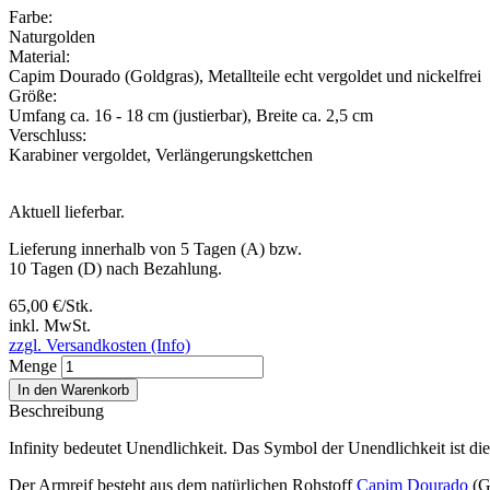
Farbe:
Naturgolden
Material:
Capim Dourado (Goldgras)
,
Metallteile echt vergoldet und nickelfrei
Größe:
Umfang ca. 16 - 18 cm (justierbar)
,
Breite ca. 2,5 cm
Verschluss:
Karabiner vergoldet
,
Verlängerungskettchen
Aktuell lieferbar.
Lieferung innerhalb von 5 Tagen (A) bzw.
10 Tagen (D) nach Bezahlung.
65,00 €/Stk.
inkl. MwSt.
zzgl. Versandkosten (Info)
Menge
In den Warenkorb
Beschreibung
Infinity bedeutet Unendlichkeit. Das Symbol der Unendlichkeit ist di
Der Armreif besteht aus dem natürlichen Rohstoff
Capim Dourado
(Go