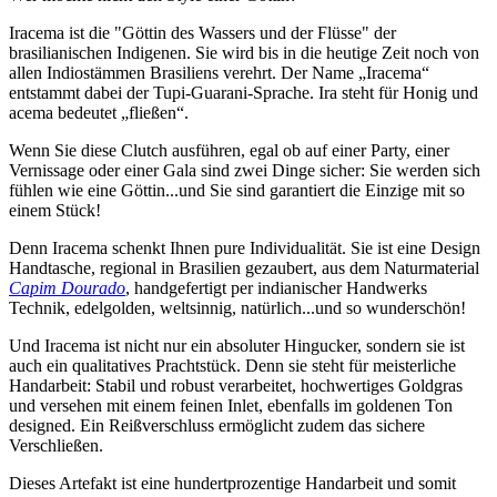
Iracema ist die "Göttin des Wassers und der Flüsse" der
brasilianischen Indigenen. Sie wird bis in die heutige Zeit noch von
allen Indiostämmen Brasiliens verehrt. Der Name „Iracema“
entstammt dabei der Tupi-Guarani-Sprache. Ira steht für Honig und
acema bedeutet „fließen“.
Wenn Sie diese Clutch ausführen, egal ob auf einer Party, einer
Vernissage oder einer Gala sind zwei Dinge sicher: Sie werden sich
fühlen wie eine Göttin...und Sie sind garantiert die Einzige mit so
einem Stück!
Denn Iracema schenkt Ihnen pure Individualität. Sie ist eine Design
Handtasche, regional in Brasilien gezaubert, aus dem Naturmaterial
Capim Dourado
, handgefertigt per indianischer Handwerks
Technik, edelgolden, weltsinnig, natürlich...und so wunderschön!
Und Iracema ist nicht nur ein absoluter Hingucker, sondern sie ist
auch ein qualitatives Prachtstück. Denn sie steht für meisterliche
Handarbeit: Stabil und robust verarbeitet, hochwertiges Goldgras
und versehen mit einem feinen Inlet, ebenfalls im goldenen Ton
designed. Ein Reißverschluss ermöglicht zudem das sichere
Verschließen.
Dieses Artefakt ist eine hundertprozentige Handarbeit und somit