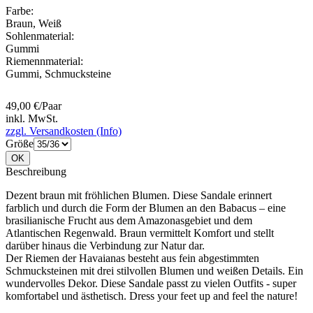
Farbe:
Braun
,
Weiß
Sohlenmaterial:
Gummi
Riemennmaterial:
Gummi
,
Schmucksteine
49,00 €/Paar
inkl. MwSt.
zzgl. Versandkosten (Info)
Größe
OK
Beschreibung
Dezent braun mit fröhlichen Blumen. Diese Sandale erinnert
farblich und durch die Form der Blumen an den Babacus – eine
brasilianische Frucht aus dem Amazonasgebiet und dem
Atlantischen Regenwald. Braun vermittelt Komfort und stellt
darüber hinaus die Verbindung zur Natur dar.
Der Riemen der Havaianas besteht aus fein abgestimmten
Schmucksteinen mit drei stilvollen Blumen und weißen Details. Ein
wundervolles Dekor. Diese Sandale passt zu vielen Outfits - super
komfortabel und ästhetisch. Dress your feet up and feel the nature!